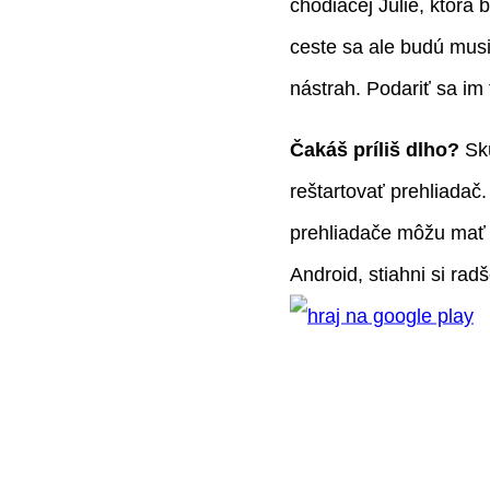
chodiacej Júlie, ktorá 
ceste sa ale budú mus
nástrah. Podariť sa im
Čakáš príliš dlho?
Sk
reštartovať prehliadač
prehliadače môžu mať 
Android, stiahni si radš